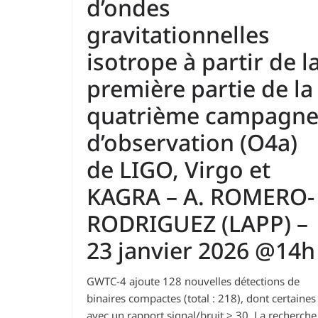
d’ondes
gravitationnelles
isotrope à partir de l
première partie de la
quatrième campagn
d’observation (O4a)
de LIGO, Virgo et
KAGRA – A. ROMERO-
RODRIGUEZ (LAPP) –
23 janvier 2026 @14h
GWTC-4 ajoute 128 nouvelles détections de
binaires compactes (total : 218), dont certaines
avec un rapport signal/bruit > 30. La recherche