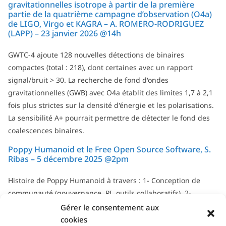
gravitationnelles isotrope à partir de la première
partie de la quatrième campagne d’observation (O4a)
de LIGO, Virgo et KAGRA – A. ROMERO-RODRIGUEZ
(LAPP) – 23 janvier 2026 @14h
GWTC-4 ajoute 128 nouvelles détections de binaires
compactes (total : 218), dont certaines avec un rapport
signal/bruit > 30. La recherche de fond d'ondes
gravitationnelles (GWB) avec O4a établit des limites 1,7 à 2,1
fois plus strictes sur la densité d'énergie et les polarisations.
La sensibilité A+ pourrait permettre de détecter le fond des
coalescences binaires.
Poppy Humanoid et le Free Open Source Software, S.
Ribas – 5 décembre 2025 @2pm
Histoire de Poppy Humanoid à travers : 1- Conception de
communauté (gouvernance, PI, outils collaboratifs). 2-
Gestion de communauté : rôle et défis en science open
Gérer le consentement aux
source.
cookies